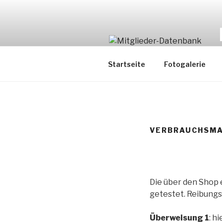
Zum
Inhalt
springen
Startseite
Fotogalerie
VERBRAUCHSMA
Die über den Shop 
getestet. Reibungs
Überweisung 1
: h