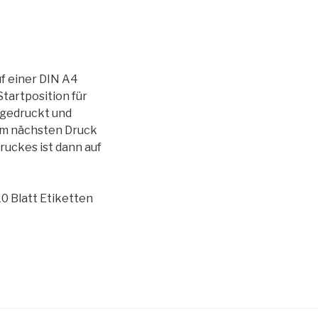
uf einer DIN A4
Startposition für
n gedruckt und
eim nächsten Druck
ruckes ist dann auf
0 Blatt Etiketten